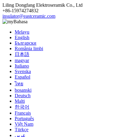
Liling Dongfang Elektroseramik Co., Ltd
+86-15974274832
insulator@eastceramic.com
Bahasa
Melayu
English
Български
România limbi
日本語
magyar
Italiano
Svenska
Español
ไทย
bosanski
Deutsch
Malti
한국어
Français
Português
Việt Nam
Türkçe
عربي