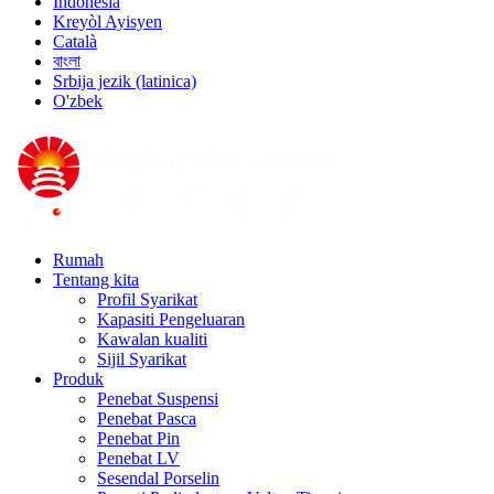
Indonesia
Kreyòl Ayisyen
Català
বাংলা
Srbija jezik (latinica)
O'zbek
Rumah
Tentang kita
Profil Syarikat
Kapasiti Pengeluaran
Kawalan kualiti
Sijil Syarikat
Produk
Penebat Suspensi
Penebat Pasca
Penebat Pin
Penebat LV
Sesendal Porselin