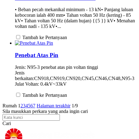
• Beban pecah mekanikal minimum - 13 kN• Panjang laluan
kebocoran ialah 400 mm• Tahan voltan 50 Hz (kering) - 85
kV• Tahan voltan 50 Hz (dalam hujan) {{5 }} kV• Menahan
voltan nadi - 135 kV•...
Tambah ke Pertanyaan
Penebat Atas Pin
Jenis: N95-3 penebat atas pin voltan tinggi
Jenis
berkaitan:CN918,CN919,CN920,CN45,CN46,CN48,N95-3
Julat Voltan: 0.4kV~33kV
Tambah ke Pertanyaan
Rumah
1
2
3
4
5
6
7
Halaman terakhir
1/9
Sila masukkan perkara yang anda ingin cari
Cari