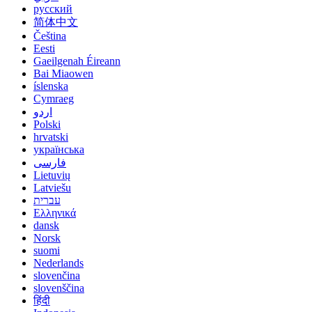
русский
简体中文
Čeština
Eesti
Gaeilgenah Éireann
Bai Miaowen
íslenska
Cymraeg
اردو
Polski
hrvatski
українська
فارسی
Lietuvių
Latviešu
עברית
Ελληνικά
dansk
Norsk
suomi
Nederlands
slovenčina
slovenščina
हिंदी